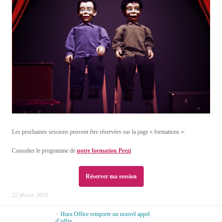
Les prochaines sessions peuvent être réservées sur la page « formations ».
Consulter le programme de
notre formation Prezi
.
Réserver ma session
22 février 2019
Hura Office remporte un nouvel appel
d’offre