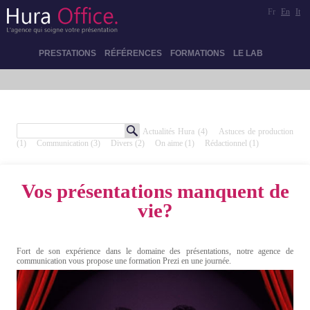
Fr
En
It
PRESTATIONS
RÉFÉRENCES
FORMATIONS
LE LAB
Actualités Hura
(4)
Astuces de production
(1)
Communication
(3)
Divers
(2)
On aime
(1)
Rédactionnel
(1)
Vos présentations manquent de
vie?
Fort de son expérience dans le domaine des présentations, notre agence de
communication vous propose une formation Prezi en une journée.